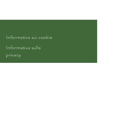
Informativa sui cookie
Informativa sulla
privacy
Via G. Modena, 38
38065 Mori (TN)
Italia
339 830 0301
(Whatsapp o SMS)
P. IVA:
02078750227
prolocomorivaldigresta@gmail.com
Web:
https://prolocomorivaldigresta.co
m/