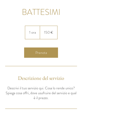
BATTESIMI
150
euro
1 ora
1
150 €
o
r
Prenota
Descrizione del servizio
Descrivi il tuo servizio qui. Cosa lo rende unico?
Spiega cosa offri, dove usufruire del servizio e qual
è il prezzo.