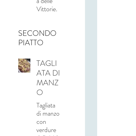
a delle
SECONDO
PIATTO
TAGLI
ATA DI
MANZ
O
Tagliata
di manzo
con
verdure