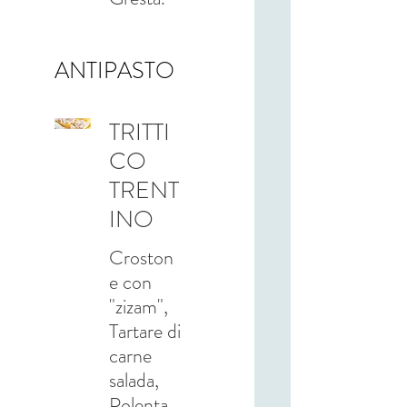
ANTIPASTO
TRITTI
CO
TRENT
INO
Croston
e con
"zizam",
Tartare di
carne
salada,
Polenta