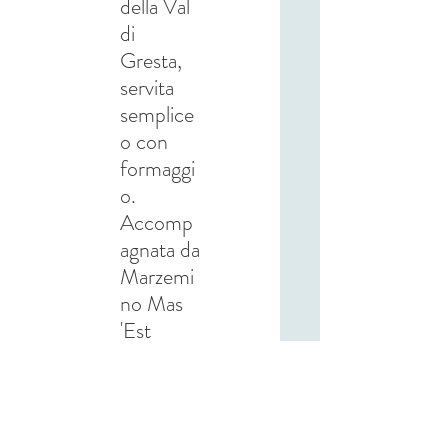
della Val
di
Gresta,
servita
semplice
o con
formaggi
o.
Accomp
agnata da
Marzemi
no Mas
'Est
(Tenuta
Fojanegh
e),
cantina